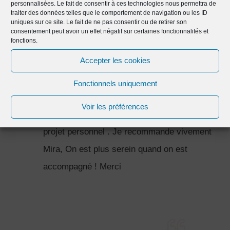
personnalisées. Le fait de consentir à ces technologies nous permettra de
est très réactive et à l'écoute de nos envies.
traiter des données telles que le comportement de navigation ou les ID
uniques sur ce site. Le fait de ne pas consentir ou de retirer son
Je suis au début de mon projet et déjà
consentement peut avoir un effet négatif sur certaines fonctionnalités et
fonctions.
plusieurs échanges constructifs; je n'ai pas
Accepter les cookies
encore terminé la formation "Rénover sa
maison sans stress" mais pour le moment
Fonctionnels uniquement
c'est vraiment très intéressant, ça donne
Voir les préférences
envie d'aller plus loin et d'avancer dans son
projet personnel . Je recommande vivement
Mira, On est plus serein quand on est
accompagné ! Merci