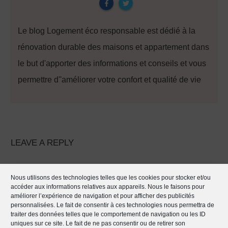
Le blog Logement éco responsable est dédié à la
rénovation durable des maisons et appartement dans
le but d'apporter des informations et conseils et vous
permettre d''améliorer votre confort et qualité de vie
LEAVE A REPLY
Your email address will not be published.
Required
Nous utilisons des technologies telles que les cookies pour stocker et/ou
accéder aux informations relatives aux appareils. Nous le faisons pour
fields are marked
améliorer l’expérience de navigation et pour afficher des publicités
personnalisées. Le fait de consentir à ces technologies nous permettra de
traiter des données telles que le comportement de navigation ou les ID
uniques sur ce site. Le fait de ne pas consentir ou de retirer son