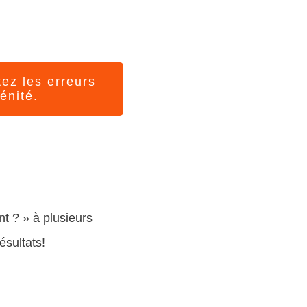
tez les erreurs
énité.
t ? » à plusieurs
ésultats!