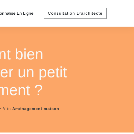
sonnalisé En Ligne
Consultation D’architecte
t bien
r un petit
ment ?
r
// in
Aménagement maison