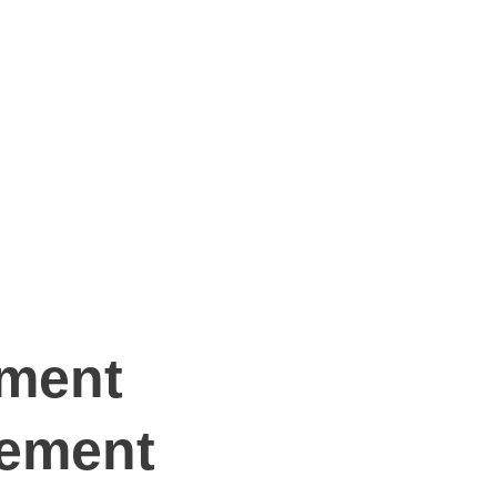
rment
tement