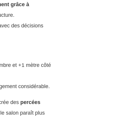
ment grâce à
ucture.
 avec des décisions
ambre et +1 mètre côté
angement considérable.
crée des
percées
le salon paraît plus