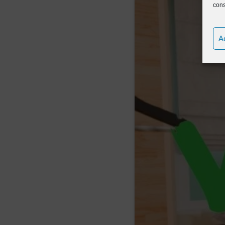
cons
A