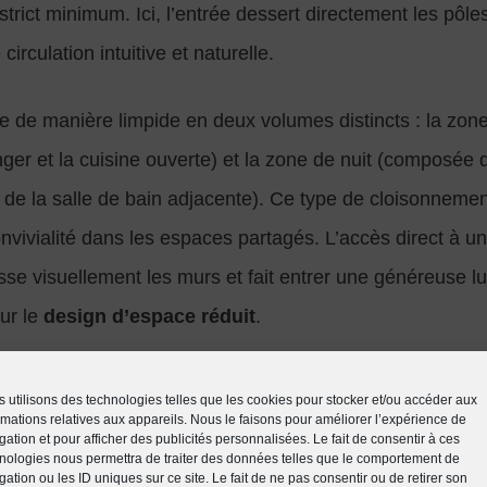
 strict minimum. Ici, l’entrée dessert directement les pôl
circulation intuitive et naturelle.
e de manière limpide en deux volumes distincts : la zon
nger et la cuisine ouverte) et la zone de nuit (composée d
 de la salle de bain adjacente). Ce type de cloisonnement
onvivialité dans les espaces partagés. L’accès direct à u
sse visuellement les murs et fait entrer une généreuse lu
ur le
design d’espace réduit
.
 utilisons des technologies telles que les cookies pour stocker et/ou accéder aux
rmations relatives aux appareils. Nous le faisons pour améliorer l’expérience de
gation et pour afficher des publicités personnalisées. Le fait de consentir à ces
nologies nous permettra de traiter des données telles que le comportement de
gation ou les ID uniques sur ce site. Le fait de ne pas consentir ou de retirer son