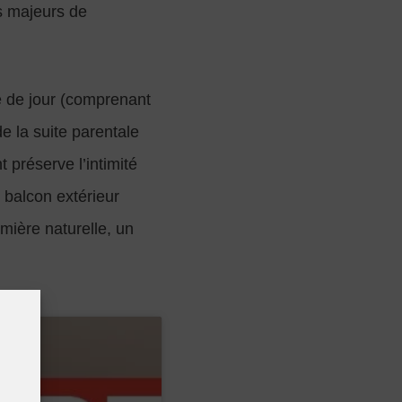
es majeurs de
e de jour (comprenant
e la suite parentale
 préserve l’intimité
n balcon extérieur
mière naturelle, un