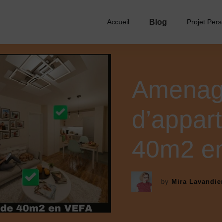
Blog
Accueil
Projet Per
Amenag
d’appar
40m2 e
by
Mira Lavandie