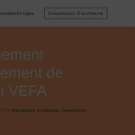
sonnalisé En Ligne
Consultation D’architecte
ement
tement de
n VEFA
r
// in
Décoration d'intérieur
,
Immobilier