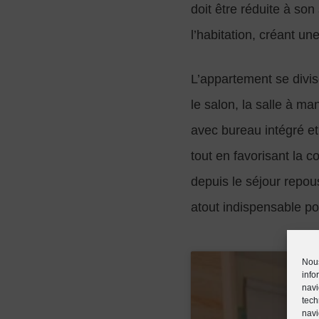
doit être réduite à son
l’habitation, créant une 
L’appartement se divis
le salon, la salle à ma
avec bureau intégré et
tout en favorisant la c
depuis le séjour repou
atout indispensable po
Nous
info
navi
tech
navi