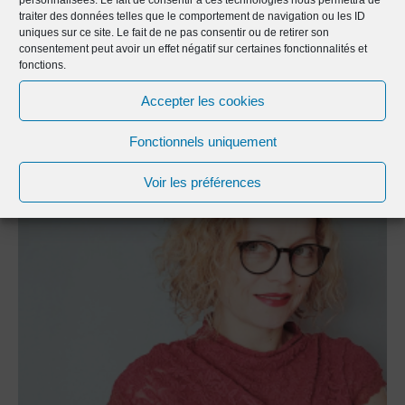
votre garage en studio.
personnalisées. Le fait de consentir à ces technologies nous permettra de
traiter des données telles que le comportement de navigation ou les ID
uniques sur ce site. Le fait de ne pas consentir ou de retirer son
consentement peut avoir un effet négatif sur certaines fonctionnalités et
fonctions.
Next Article
Previous Article
Accepter les cookies
Fonctionnels uniquement
Voir les préférences