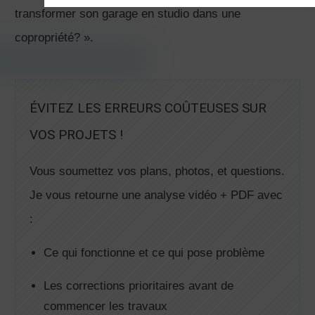
transformer son garage en studio dans une
copropriété? ».
ÉVITEZ LES ERREURS COÛTEUSES SUR
VOS PROJETS !
Vous soumettez vos plans, photos, et questions.
Je vous retourne une analyse vidéo + PDF avec
:
Ce qui fonctionne et ce qui pose problème
Les corrections prioritaires avant de
commencer les travaux