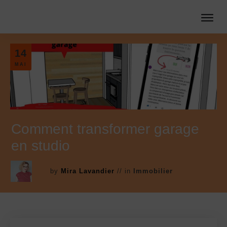
14
MAI
Comment transformer garage
en studio
Consultation architecte en
by
Mira Lavandier
// in
Immobilier
ligne
Vous soumettez vos plans, photos, et questions.