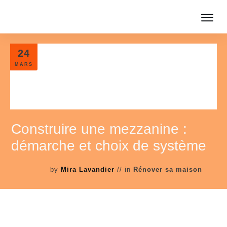
24
MARS
Construire une mezzanine :
démarche et choix de système
by
Mira Lavandier
// in
Rénover sa maison