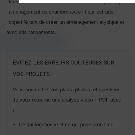
Dans la suite de l’article, découvrez deux options pour
l’aménagement de chambre avce lit sur estrade,
l’objectifé tant de créer un aménagement atypique et
avec eds rangements.
ÉVITEZ LES ERREURS COÛTEUSES SUR
VOS PROJETS !
Vous soumettez vos plans, photos, et questions.
Je vous retourne une analyse vidéo + PDF avec
:
Ce qui fonctionne et ce qui pose problème