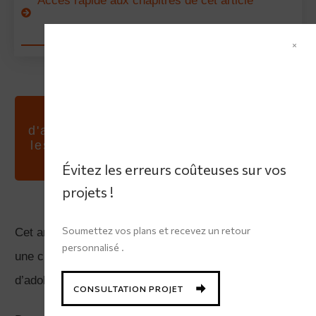
Accès rapide aux chapitres de cet article
Je vous retourne une analyse vidéo + PDF avec :
Ce qui fonctionne et ce qui pose problème
Les corrections prioritaires avant de
commencer les travaux
Accès à l'outil d'estimation réaliste du budget
Faites vérifier vos plans
Mes recommandations concrètes pour la
d'aménagement par un expert !Evitez
suite
les erreurs coûteuses, optimisez vos
espaces et gagnez en sérénité.
Évitez les erreurs coûteuses sur vos
projets !
Consultation architecte en ligne
Soumettez vos plans et recevez un retour
Cet article présente un projet réalisé récemment pour
personnalisé .
une cliente, un lit sur estrade dans uen chambre
d’adolescente de 12m2
CONSULTATION PROJET