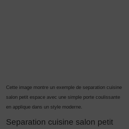
J’accepte
Si vous cherchez des idées pour faire une separation
cuisine salon, cette vidéo sera top pour vous car vous
allez y trouver 3 exemples différents. Vous allez voir
un exemple de séparation cuisine salon en bois pour
une décoration au naturel et éco responsable. Une
séparation cuisine salon verrière sera plus adaptée
pour une déco du salon cuisine dans un style
industriel. Vous allez voir notamment cet exemple de
séparation cuisine salon moderne issue d’une petite
maison de 100m2 avec 1 chambre. Une separation