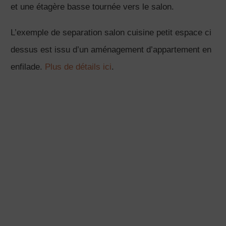
appartement de type 3 en VEFA dans la région
parisienne.
Ce deuxième projet monter aussi une exemple de
séparation cuisine salon petit espace faite avec une
claustra bois, mais bien sûr on peut envisager plein
d’autres solutions!
D’ailleurs dans la suite de l’article, découvrez 3
variantes de separation salon cuisine qui marchent
bien et qui ne sont pas faites avec
une claustra en
bois
!