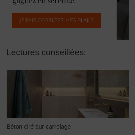
Comment amenager une entree dans un
salon
Estimer le coût d’une rénovation
d’appartement : outil de calcul en ligne et
conseils d’architecte