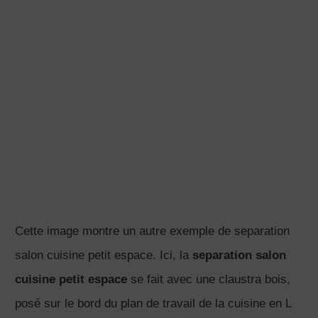
cuisine petit espace
se fait avec une claustra bois,
posé sur le bord du plan de travail de la cuisine en L
et une étagère basse tournée vers le salon.
L’exemple de separation salon cuisine petit espace ci
dessus est issu d’un aménagement d’appartement en
enfilade.
Plus de détails ici
.
Cette image montre un autre exemple de separation
salon cuisine petit espace avec une claustra bois
ce deuxième projet est un projet d ‘aménagement pour
une
cuisine ouverte sur salon de 25m2
pour un