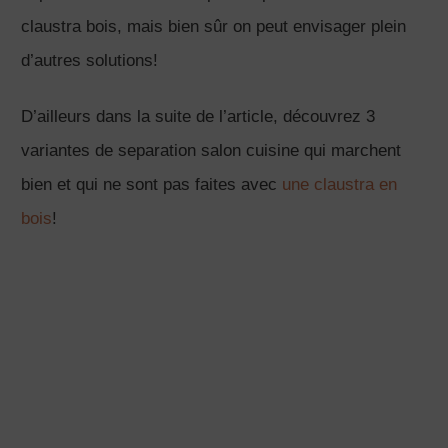
espace pour un salon en longueur, éclairée sur sa
face longue et ouvert sur la cuisine. La première
option de separation cuisine salon petit espace est
avec une simple porte coulissante en applique, et
vous allez pouvoir comparer 2 styles: rustique et
contemporain. La deuxième option de séparation
cuisine salon est avec une claustra en bois: une
partie fixe et une partie coulissante. La troisième
option de séparation entre le salon en longueur et la
cuisine et avec un meuble sur mesure qui va aussi:
Proposer des rangements pour rendre le coin bureau
dans le salon plus pratique Créer un effet “ trompe
l’oeil” avec un miroir pour agrandir la pièce