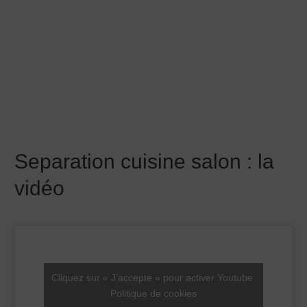
Separation cuisine salon petit
espace avec porte coulissante
Cette image montre un exemple de separation cuisine
salon petit espace avec une simple porte coulissante
en applique dans un style moderne.
Separation cuisine salon petit
espace avec une claustra en
bois