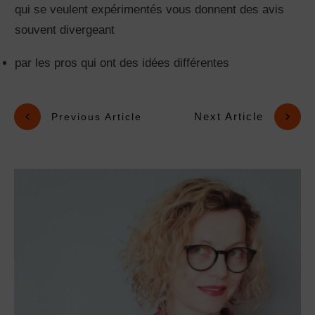
optimisez vos espaces et
gagnez en sérénité.
JE FAIS CORRIGER MES PLANS
Lectures conseillées: