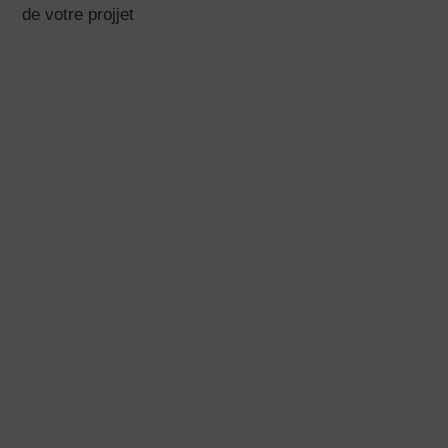
Plan d’appartement studio 25m2
Tête de lit sous pente avec rangement
intégré pour une suite parentale mansardée