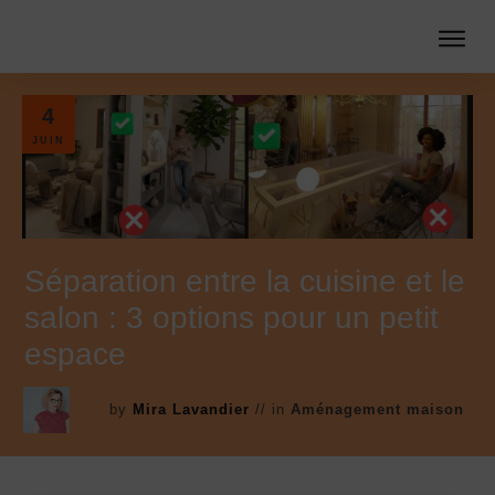
4
JUIN
Séparation entre la cuisine et le
salon : 3 options pour un petit
espace
by
Mira Lavandier
// in
Aménagement maison