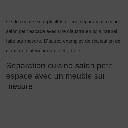
devient difficile de choisir.
J’avais lancé un sondage il y a six mois environ et
autant de personnes ont témoigné avoir des difficultés
à cause de manque d’idées, qu’à cause d’un surplus
d’idées.
Cela peut être causé par:
les réseaux sociaux où on trouve un peu trop
d’inspiration, tellement de jolies images que l’on ne
sait plus ce que l’on veut
par la familles, les collègues qui ont tous u avis à
donner