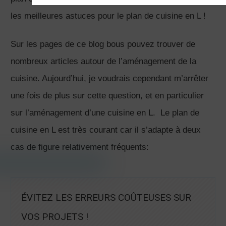
les meilleures astuces pour le plan de cuisine en L !
Sur les pages de ce blog bous pouvez trouver de
nombreux articles autour de l’aménagement de la
cuisine. Aujourd’hui, je voudrais cependant m’arrêter
une fois de plus sur cette question, et en particulier
sur l’aménagement d’une cuisine en L. Le plan de
cuisine en L est très courant car il s’adapte à deux
cas de figure relativement fréquents:
ÉVITEZ LES ERREURS COÛTEUSES SUR
VOS PROJETS !