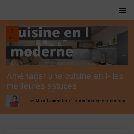
7
MAI
Aménager une cuisine en l- les
meilleures astuces
Consultation architecte en
by
Mira Lavandier
// in
Aménagement maison
ligne
Vous soumettez vos plans, photos, et questions.