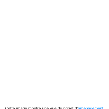
Cette image montre une vue du projet d’
aménagement