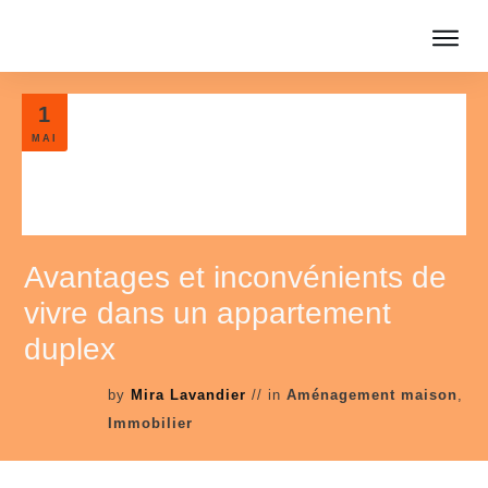
1
MAI
Avantages et inconvénients de
vivre dans un appartement
duplex
by
Mira Lavandier
// in
Aménagement maison
,
Immobilier