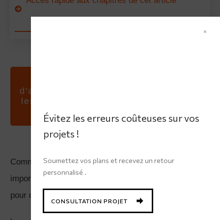
Accès rapide aux chapitres de cet article
Faites vérifier vos plans
d'aménagement par un expert !Evitez
les erreurs coûteuses, optimisez vos
espaces et gagnez en sérénité.
Évitez les erreurs coûteuses sur vos
projets !
Soumettez vos plans et recevez un retour
Comment choisir ses volets ? Les volets sont
personnalisé .
importants pour une maison et peuvent être utilisés
pour différentes fonctions:
CONSULTATION PROJET