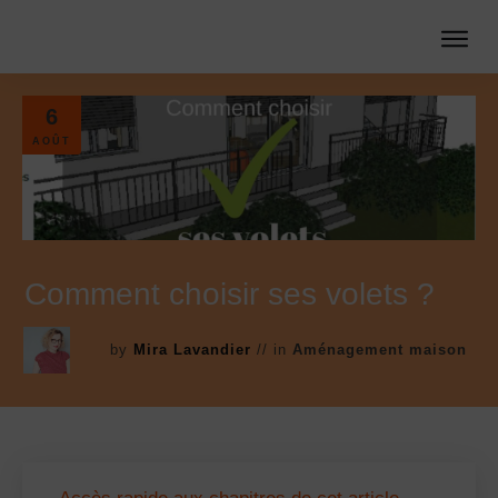
6
AOÛT
Comment choisir ses volets ?
by
Mira Lavandier
// in
Aménagement maison