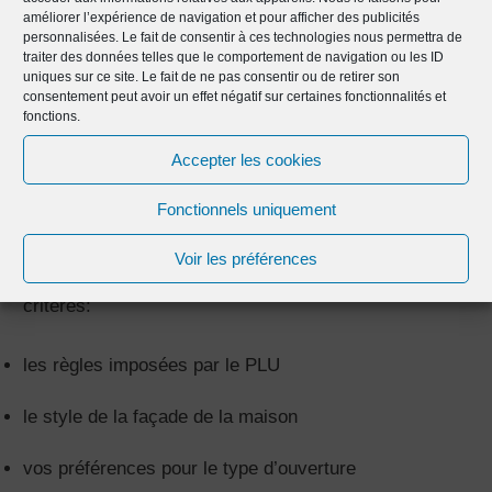
battants et les volets roulants en PVC opérés
améliorer l’expérience de navigation et pour afficher des publicités
personnalisées. Le fait de consentir à ces technologies nous permettra de
manuellement.
traiter des données telles que le comportement de navigation ou les ID
uniques sur ce site. Le fait de ne pas consentir ou de retirer son
consentement peut avoir un effet négatif sur certaines fonctionnalités et
En milieu de gamme, les volets roulants motorisés.
fonctions.
Accepter les cookies
Les brise-soleils orientables et les volets roulants
motorisés en alu sont considérés plus coûteux.
Fonctionnels uniquement
Voir les préférences
En conclusion, choisissez vos volets selon ces 5
critères:
les règles imposées par le PLU
le style de la façade de la maison
vos préférences pour le type d’ouverture