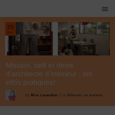
23
MAI
Mission, tarif et devis
d’architecte d’intérieur ; les
infos pratiques!
by
Mira Lavandier
// in
Rénover sa maison