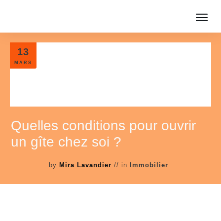
13
MARS
Quelles conditions pour ouvrir
un gîte chez soi ?
by
Mira Lavandier
// in
Immobilier